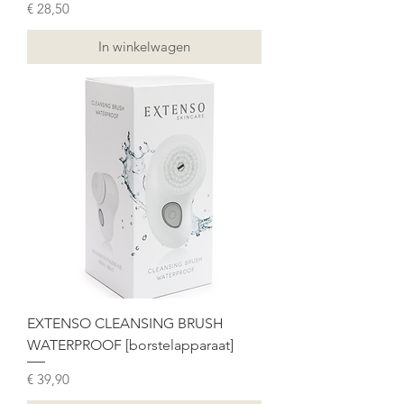
Prijs
€ 28,50
In winkelwagen
EXTENSO CLEANSING BRUSH
WATERPROOF [borstelapparaat]
Prijs
€ 39,90