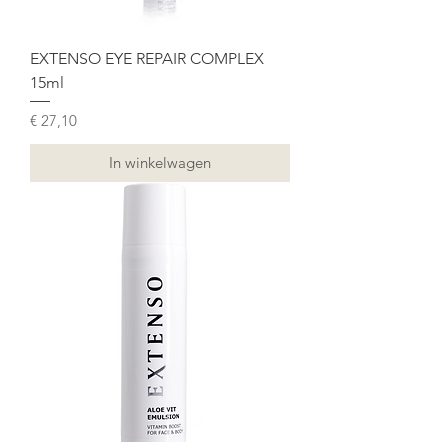
EXTENSO EYE REPAIR COMPLEX
15ml
Prijs
€ 27,10
In winkelwagen