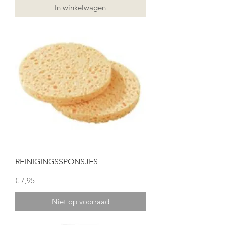
In winkelwagen
REINIGINGSSPONSJES
Prijs
€ 7,95
Niet op voorraad