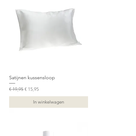
Satijnen kussensloop
Normale prijs
Verkoopprijs
€ 19,95
€ 15,95
In winkelwagen