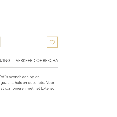
JZING
VERKEERD OF BESCHADIGD PRODUCT ONTVANGEN?
/of 's avonds aan op en
gezicht, hals en decolleté. Voor
aat combineren met het Extenso