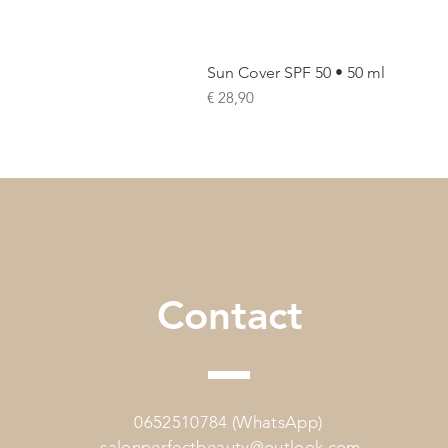
Sun Cover SPF 50 • 50 ml
Prijs
€ 28,90
Contact
0652510784 (WhatsApp)
salonperfectbeauty@outlook.com