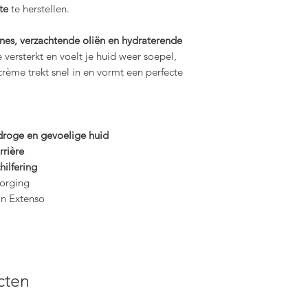
lte
te herstellen.
nes, verzachtende oliën en hydraterende
 versterkt en voelt je huid weer soepel,
rème trekt snel in en vormt een perfecte
 droge en gevoelige huid
rrière
hilfering
zorging
an Extenso
cten