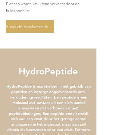
Extenso wordt uitsluitend verkocht door de
huidspecialist.
Shop de producten in de webshop
HydroPeptide
HydroPeptide is marktleider in het gebruik van
peptiden en bezorgt ongeëvenaarde anti-
verouderingsresultaten. Een peptide is een
molecuul dat bestaat uit een klein aantal
aminozuren dat verbonden is met
peptidebindingen. Een peptide onderscheidt
zich van een eiwit door het geringe aantal
aminozuren in het molecuul, maar kan zelf
dienen als bouwsteen voor een eiwit. De term