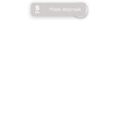
Contact
0652510784
(WhatsApp)
salonperfectbeauty@outlook.com
Maasveldstraat 54,
Tegelen (Limburg)
Openingstijden