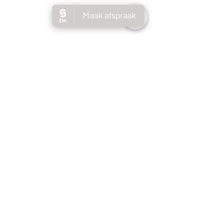
Contact
0652510784
(WhatsApp)
salonperfectbeauty@outlook.com
Maasveldstraat 54,
Tegelen (Limburg)
Openingstijden