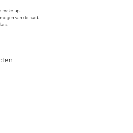
en make-up.
ermogen van de huid.
lans.
cten