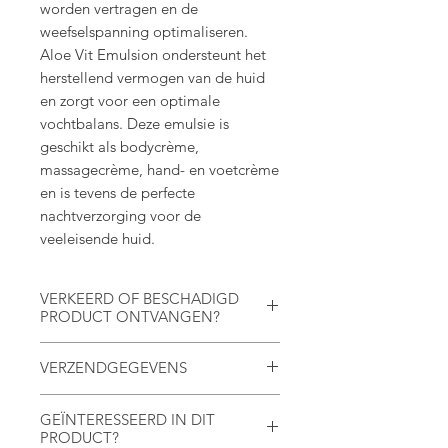
worden vertragen en de
weefselspanning optimaliseren.
Aloe Vit Emulsion ondersteunt het
herstellend vermogen van de huid
en zorgt voor een optimale
vochtbalans. Deze emulsie is
geschikt als bodycrème,
massagecrème, hand- en voetcrème
en is tevens de perfecte
nachtverzorging voor de
veeleisende huid.
VERKEERD OF BESCHADIGD
PRODUCT ONTVANGEN?
Wij sturen kosteloos het juiste
VERZENDGEGEVENS
product naar je toe. Neem gerust
contact
met ons op.
Na het invullen van
Ook als je niet tevreden bent over
GEÏNTERESSEERD IN DIT
het bestelformulier ontvang je een
PRODUCT?
de werking van je product, dan